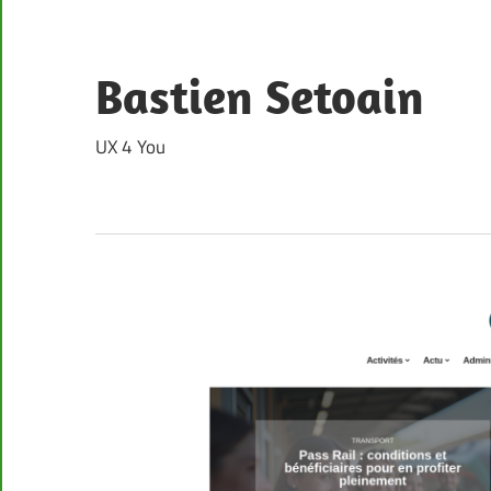
Skip
to
content
Bastien Setoain
UX 4 You