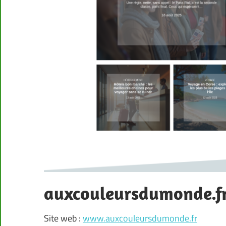
auxcouleursdumonde.f
Site web :
www.auxcouleursdumonde.fr