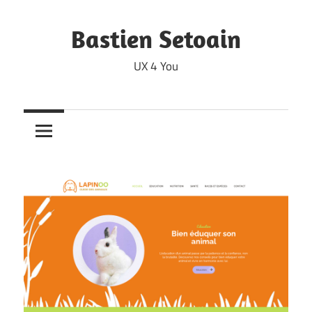
Skip
to
Bastien Setoain
content
UX 4 You