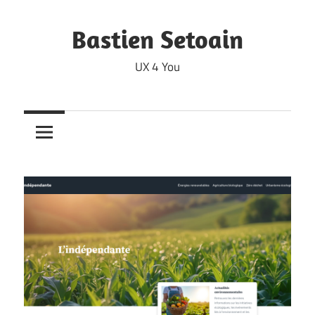
Skip
to
Bastien Setoain
content
UX 4 You