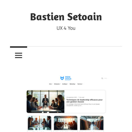
Skip
to
Bastien Setoain
content
UX 4 You