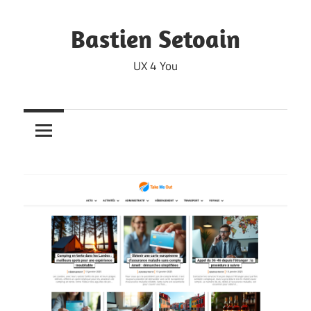
Skip
to
Bastien Setoain
content
UX 4 You